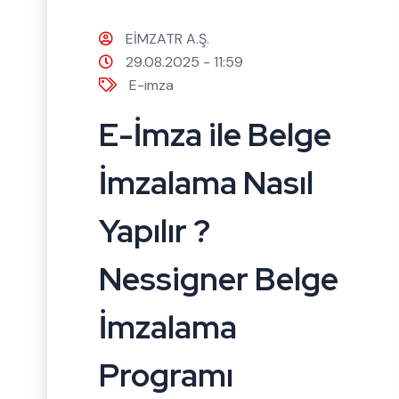
EİMZATR A.Ş.
29.08.2025 - 11:59
E-imza
E-İmza ile Belge
İmzalama Nasıl
Yapılır ?
Nessigner Belge
İmzalama
Programı