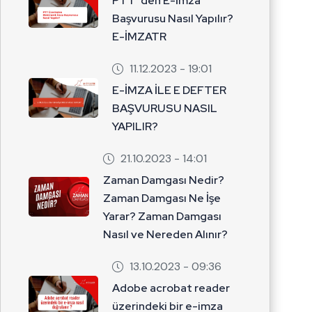
PTT’ den E-İmza
Başvurusu Nasıl Yapılır?
E-İMZATR
11.12.2023 - 19:01
E-İMZA İLE E DEFTER
BAŞVURUSU NASIL
YAPILIR?
21.10.2023 - 14:01
Zaman Damgası Nedir?
Zaman Damgası Ne İşe
Yarar? Zaman Damgası
Nasıl ve Nereden Alınır?
13.10.2023 - 09:36
Adobe acrobat reader
üzerindeki bir e-imza