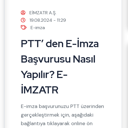
EİMZATR A.Ş.
19.08.2024 - 11:29
E-imza
PTT’ den E-İmza
Başvurusu Nasıl
Yapılır? E-
İMZATR
E-imza başvurunuzu PTT üzerinden
gerçekleştirmek için, aşağıdaki
bağlantıya tıklayarak online ön