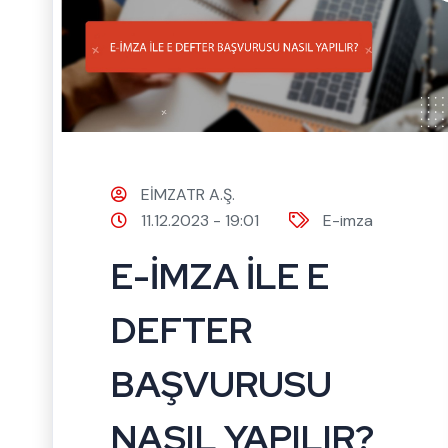
EİMZATR A.Ş.
11.12.2023 - 19:01
E-imza
E-İMZA İLE E
DEFTER
BAŞVURUSU
NASIL YAPILIR?