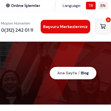
Online İşlemler
Language:
TR
EN
0
Müşteri Hizmetleri
Başvuru Merkezlerimiz
0(312) 242 01 11
Ana Sayfa
/
Blog