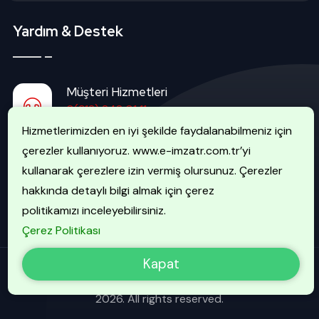
Yardım & Destek
Müşteri Hizmetleri
0(312) 242 01 11
Hizmetlerimizden en iyi şekilde faydalanabilmeniz için
çerezler kullanıyoruz. www.e-imzatr.com.tr’yi
İptal Hattı
kullanarak çerezlere izin vermiş olursunuz. Çerezler
0(507) 740 51 51
hakkında detaylı bilgi almak için çerez
politikamızı inceleyebilirsiniz.
Çerez Politikası
Kapat
EİMZATR Bilgi Güvenliği Hizmetleri A.Ş. - Copyright 2013 -
2026. All rights reserved.