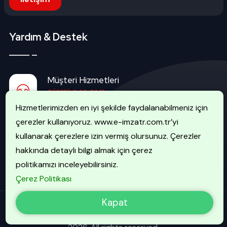
Yardım & Destek
Müşteri Hizmetleri
0(312) 242 01 11
Hizmetlerimizden en iyi şekilde faydalanabilmeniz için
çerezler kullanıyoruz. www.e-imzatr.com.tr’yi
İptal Hattı
kullanarak çerezlere izin vermiş olursunuz. Çerezler
0(507) 740 51 51
hakkında detaylı bilgi almak için çerez
politikamızı inceleyebilirsiniz.
Çerez Politikası
Kapat
EİMZATR Bilgi Güvenliği Hizmetleri A.Ş. - Copyright 2013 -