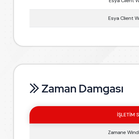
Esya Client 
Esya Client 
Zaman Damgası
İŞLETIM 
Zamane Wind