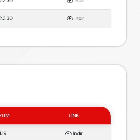
2.3.30
İndir
2.3.30
İndir
RÜM
LINK
1.19
İndir