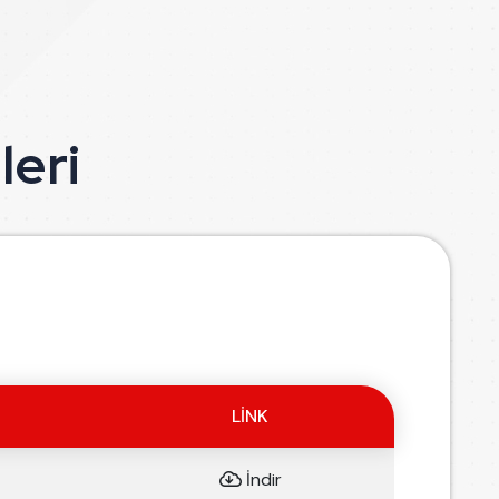
leri
LINK
İndir