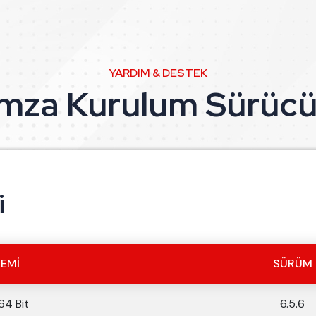
YARDIM & DESTEK
mza Kurulum Sürücü
i
TEMI
SÜRÜM
64 Bit
6.5.6