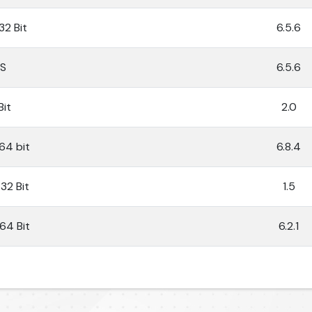
32 Bit
6.5.6
OS
6.5.6
Bit
2.0
64 bit
6.8.4
32 Bit
1.5
64 Bit
6.2.1