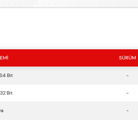
TEMI
SÜRÜM
64 Bit
-
32 Bit
-
va
-