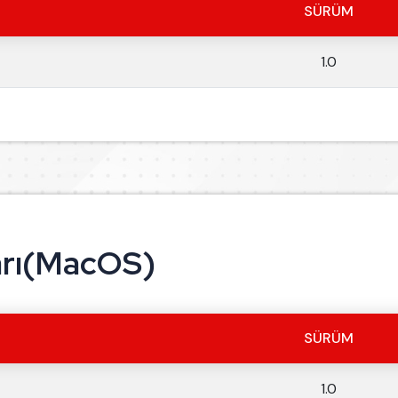
SÜRÜM
1.0
arı(MacOS)
SÜRÜM
1.0