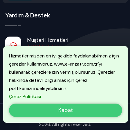
Yardım & Destek
Müşteri Hizmetleri
0(312) 242 01 11
Hizmetlerimizden en iyi şekilde faydalanabilmeniz için
çerezler kullanıyoruz. www.e-imzatr.com.tr’yi
İptal Hattı
kullanarak çerezlere izin vermiş olursunuz. Çerezler
0(507) 740 51 51
hakkında detaylı bilgi almak için çerez
politikamızı inceleyebilirsiniz.
Çerez Politikası
Kapat
EİMZATR Bilgi Güvenliği Hizmetleri A.Ş. - Copyright 2013 -
2026. All rights reserved.